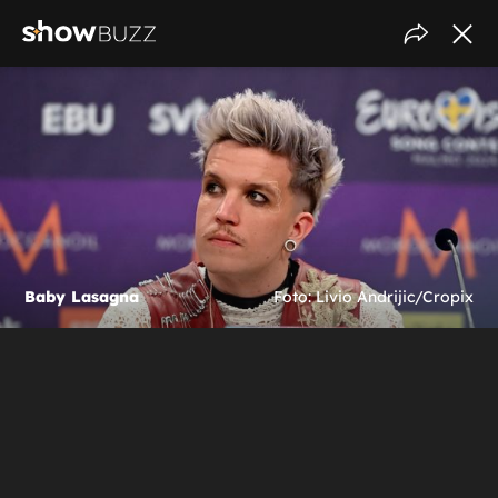
Baby Lasagna
Foto: Livio Andrijic/Cropix