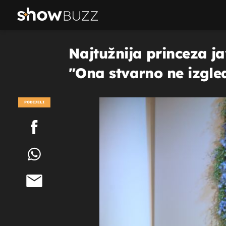
Najtužnija princeza ja
"Ona stvarno ne izgled
PODIJELI
POGLEDAJ