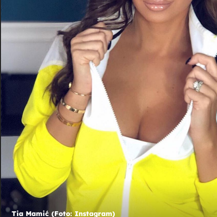
25
BEZ IMALO ULJEPŠAVANJA
e s
Naša glumica o najtežim trenucima
..''
majčinstva: ''Raspadam se, želim odusta
od svega pa se skupljam lopatom...''
O: Goran Jakus/PIXSELL)
Tia Mamić (Foto: Instagram)
Tia Jurčić (FOTO: Igor Soban/PIXSELL)