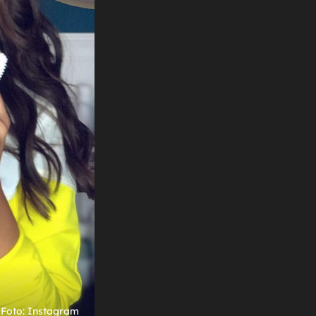
+
8
IZGLEDA SENZACIONALNO!
Halle Berry uoči 60. rođendana skinula se
ti
u seksi badić i pokrenula lavinu
komentara
Foto: Instagram