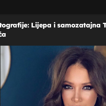
otografije: Lijepa i samozatajna 
ća