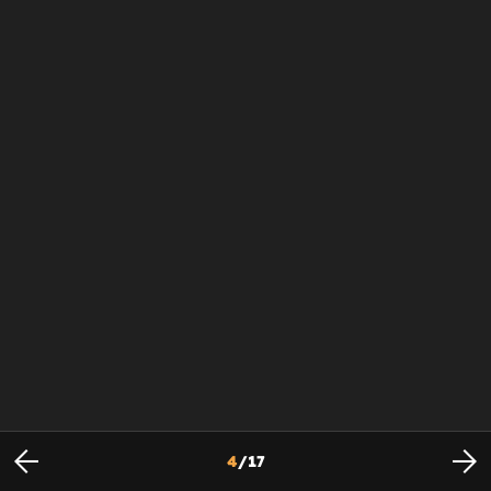
4
/
17