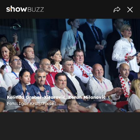
Kolinda Grabar-Kitarović, Zoran Milanović
Foto: Igor Kralj/Pixsell