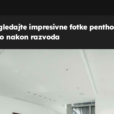
ledajte impresivne fotke penth
io nakon razvoda