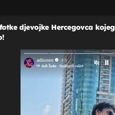
 fotke djevojke Hercegovca koje
o!