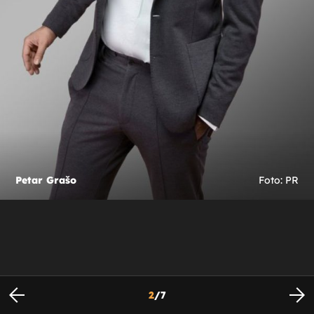
Petar Grašo
Foto: PR
2
/
7