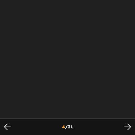
4
/
31