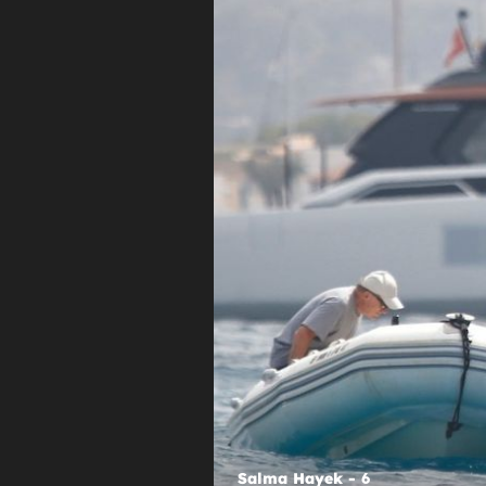
ŽIVI ŽIVOT
Leonardo DiCaprio i njegov raj: Ok
se ljepoticama na jahti i uživa
Salma Hayek
Salma Hayek - 6
Salma Hay