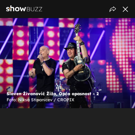
Slaven Živanović Žiža, Opća opasnost - 2
Foto: Niksa Stipanicev / CROPIX