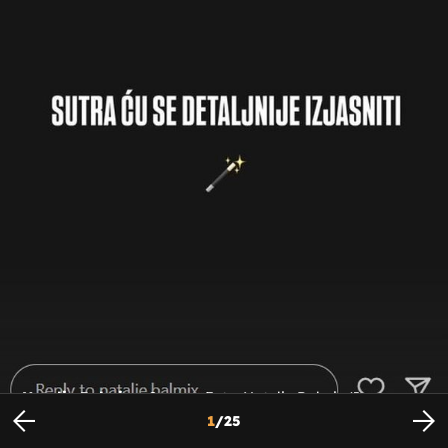
Natalie Balmix - 2
Foto: Natalie Balmix/Instagram
1
/
25