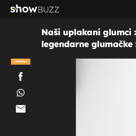
Naši uplakani glumci z
legendarne glumačke 
PODIJELI
POGLEDAJ