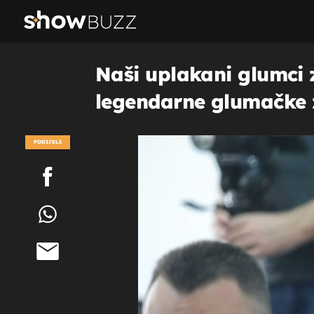
Naši uplakani glumci z
legendarne glumačke 
PODIJELI
POGLEDAJ