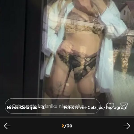
Nives Celzijus - 1
Foto: Nives Celzijus/Instagram
2
/
30