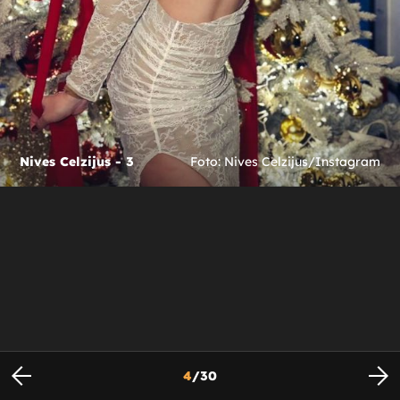
Nives Celzijus - 3
Foto: Nives Celzijus/Instagram
4
/
30