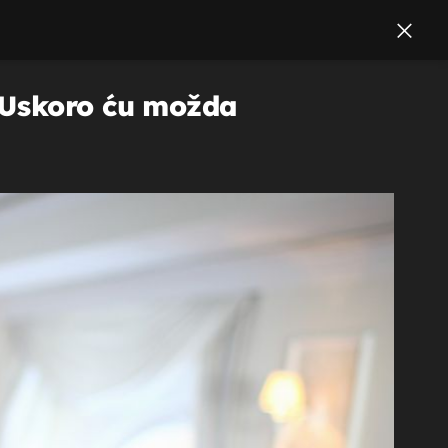
"Uskoro ću možda