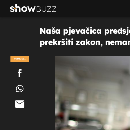
Naša pjevačica preds
prekršiti zakon, nema
PODIJELI
POGLEDAJ