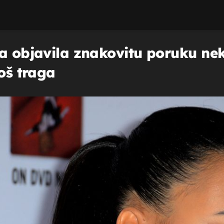
la objavila znakovitu poruku nek
još traga