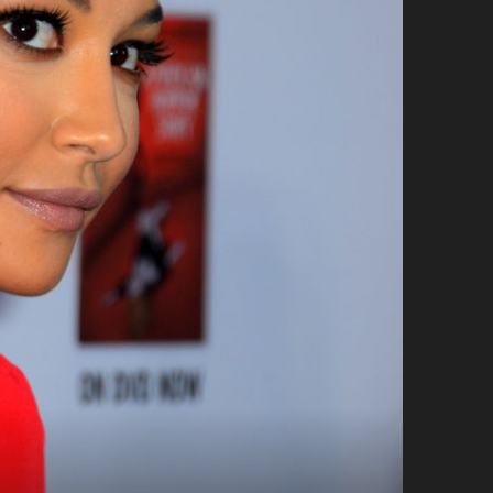
+
8
a
BILA JE PREMLADA
Tragična smrt lijepe glumice šokirala je
svijet, s njom je bio i sin koji je imao tek
4 godine
Foto: Getty