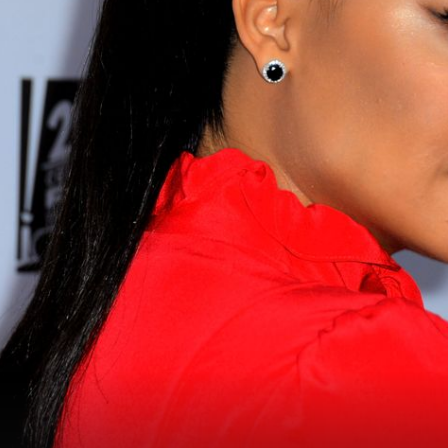
JAKO TUŽNO
e
Otkrivaju se detalji o tragičnoj smrti
lji u
glumice: Priča njezina sina tjera suze n
oči, evo što je rekao policiji
 (Foto: Getty)