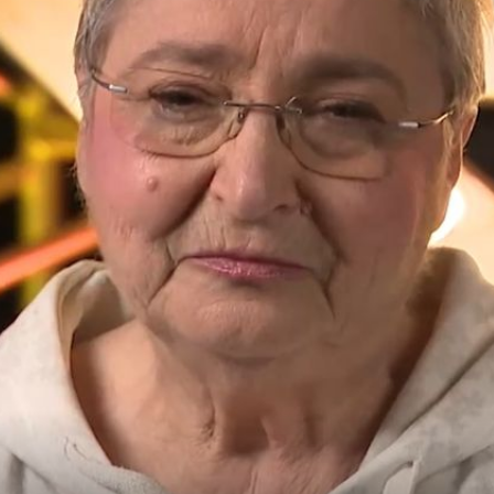
22
+
9
DJEČAK S MAŽORETSKIM ŠTAPOM
u u
Pamtite li prvog pobjednika Supertalen
i
Od tada je prošlo 17 godina, evo gdje j
danas
Mira Pišćetek