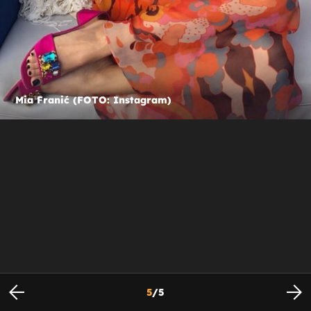
Mia Franić (FOTO: Instagram)
5
/
5