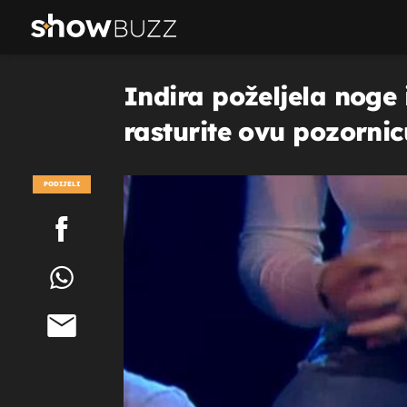
Indira poželjela noge i
rasturite ovu pozornicu
PODIJELI
POGLEDAJ