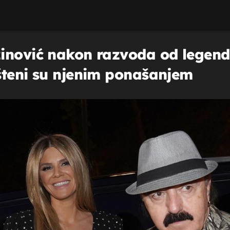
žinović nakon razvoda od legen
šteni su njenim ponašanjem