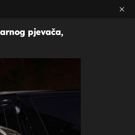
darnog pjevača,