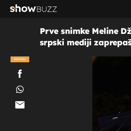
Prve snimke Meline D
srpski mediji zaprepa
PODIJELI
POGLEDAJ