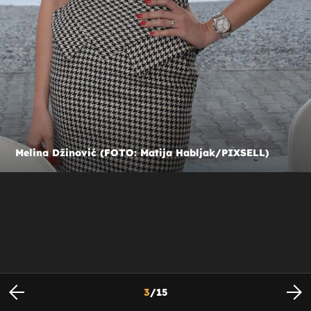
Melina Džinović (FOTO: Matija Habljak/PIXSELL)
3
/
15