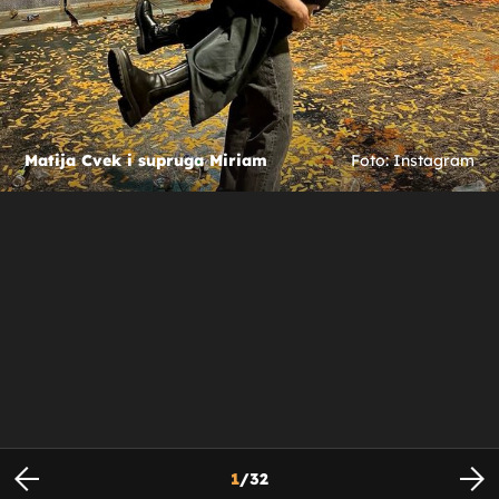
Matija Cvek i supruga Miriam
Foto: Instagram
1
/
32