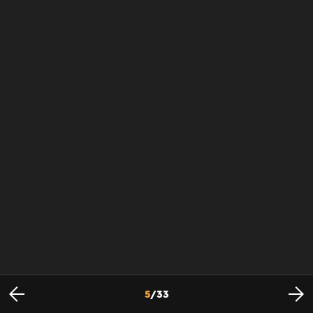
5
/
33