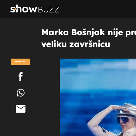
Marko Bošnjak nije pro
veliku završnicu
PODIJELI
POGLEDAJ