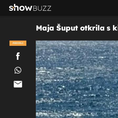
Maja Šuput otkrila s k
PODIJELI
POGLEDAJ