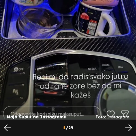
Maja Šuput na Instagramu
Foto: Instagram
1
/
29