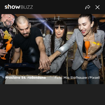
Proslava 56. rođendana
Foto: Mia Slafhauzer/Pixsell