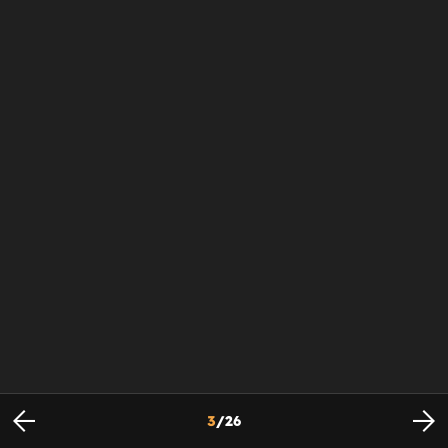
3
/
26