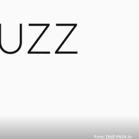
+
10
MAKSIMALNO OPUŠTANJE
Bez brige i stresa: Maja Šuput pokazala
sku
kako puni baterije na Jadranu
Foto: DNEVNIK.hr