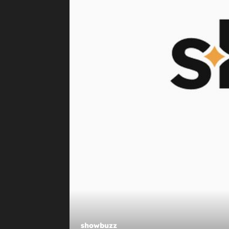
+
SJEĆATE SE?
Maja Šuput Šimu je odvela na
nezaboravni izlet koji je i sama ve
iskusila
showbuzz