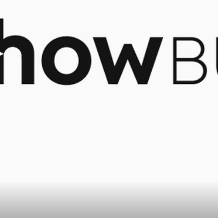
21
+
20
SPEKTAKULARAN PARTY!
Zvjezdani dolazak: Pogledajte kako je
ć
Majin Bloom stigao na svoju rođendan
proslavu iz snova!