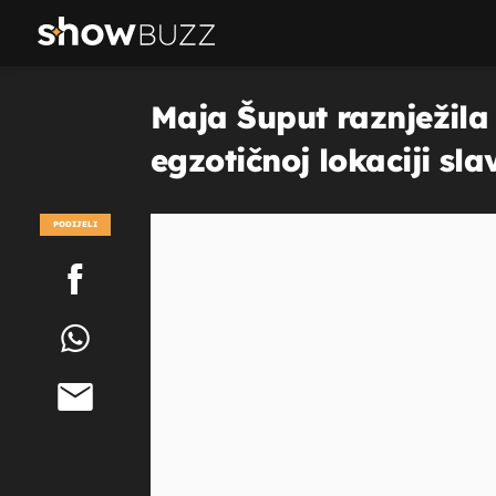
Maja Šuput raznježila 
egzotičnoj lokaciji s
PODIJELI
POGLEDAJ