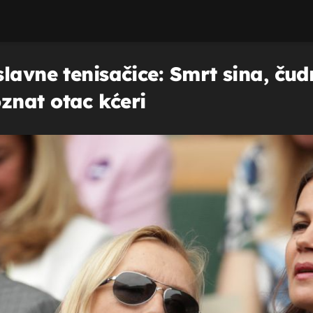
lavne tenisačice: Smrt sina, ču
znat otac kćeri