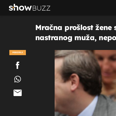
Mračna prošlost žene s
nastranog muža, nepo
PODIJELI
POGLEDAJ