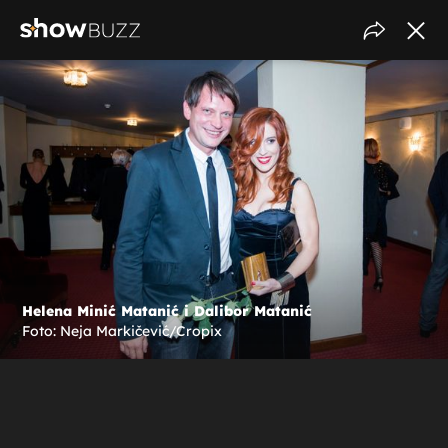
Helena Minić Matanić i Dalibor Matanić
Foto: Neja Markičević/Cropix