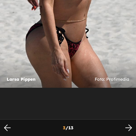
Larsa Pippen
Foto: Profimedia
3
/
13