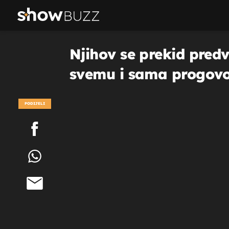
Njihov se prekid pred
svemu i sama progovo
PODIJELI
POGLEDAJ