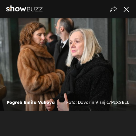
Pogreb Emila Vukova
Foto: Davorin Visnjic/PIXSELL