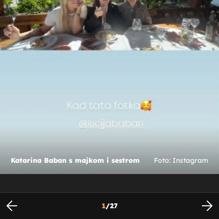
Katarina Baban s majkom i sestrom
Foto: Instagram
1
/
27