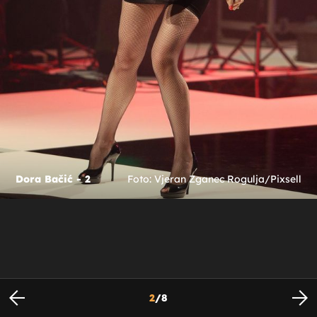
Dora Bačić - 2
Foto: Vjeran Zganec Rogulja/Pixsell
2
/
8