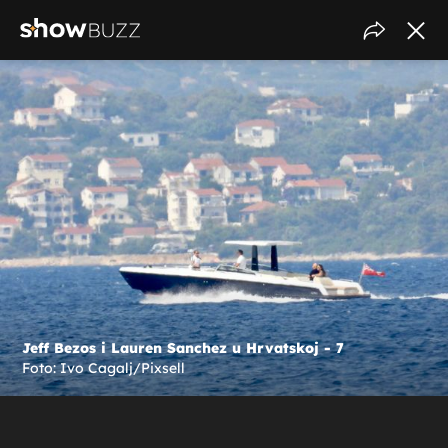
Jeff Bezos i Lauren Sanchez u Hrvatskoj - 7
Foto: Ivo Cagalj/Pixsell