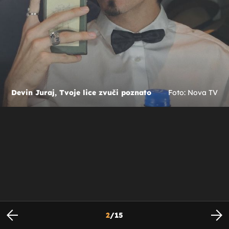
Devin Juraj, Tvoje lice zvuči poznato
Foto: Nova TV
2
/
15