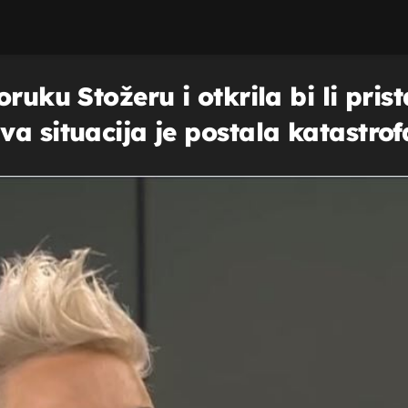
ruku Stožeru i otkrila bi li prist
a situacija je postala katastrof