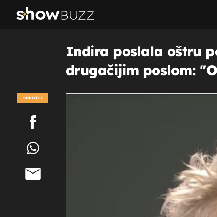
Indira poslala oštru po
drugačijim poslom: "Ov
PODIJELI
POGLEDAJ