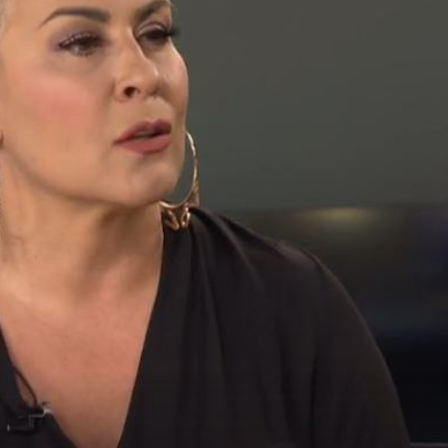
20
+
20
''TRENUCI KOJI RAZGALE DUŠU''
 se
Ma kakav nastup! Poslušajte kako
djevojčica s Indirom Levak pjeva veliki
Colonijin hit