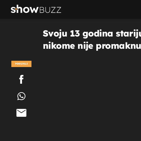
Svoju 13 godina starij
nikome nije promaknuo
PODIJELI
POGLEDAJ