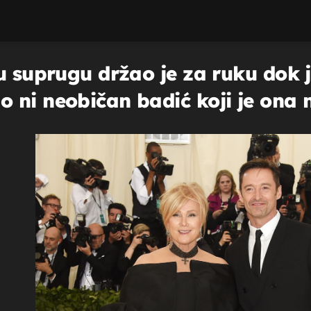
u suprugu držao je za ruku dok je
 ni neobičan badić koji je ona n