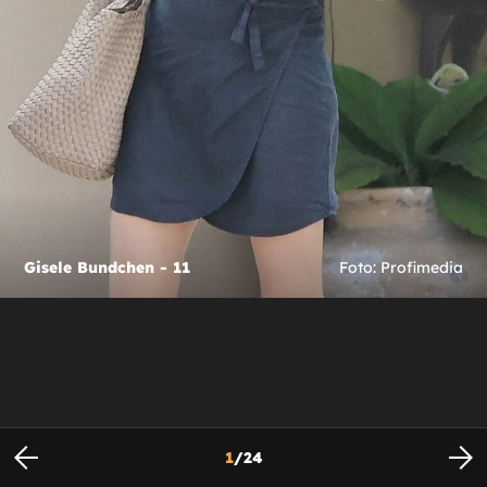
Gisele Bundchen - 11
Foto: Profimedia
1
/
24