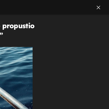
e propustio
”