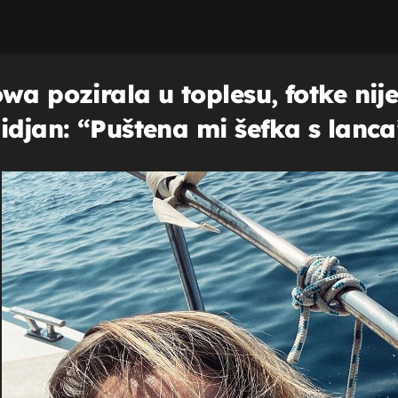
wa pozirala u toplesu, fotke nij
idjan: “Puštena mi šefka s lanca