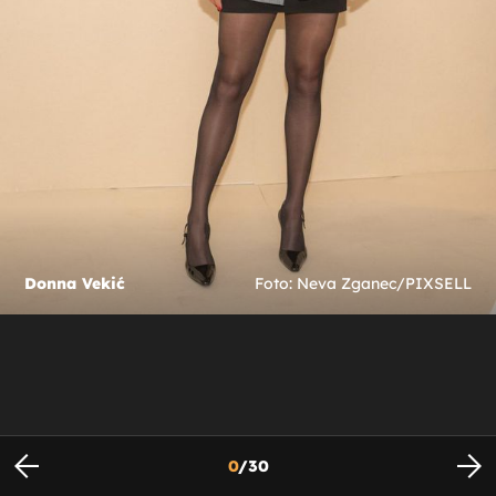
Donna Vekić
Foto: Neva Zganec/PIXSELL
0
/
30