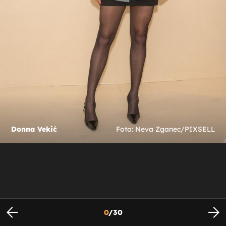
Donna Vekić
Foto: Neva Zganec/PIXSELL
0
/
30