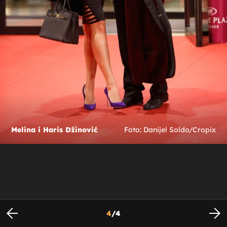
Melina i Haris Džinović
Foto: Danijel Soldo/Cropix
4
/
4