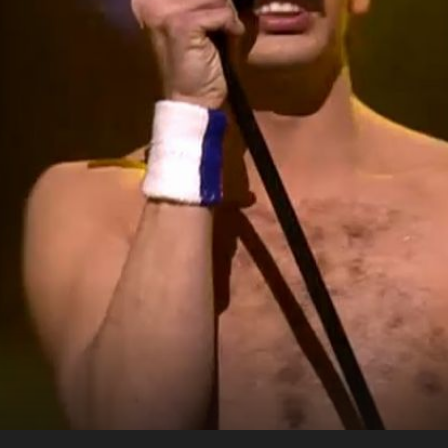
+
6
+
26
"ZNAM DA TI NIJE BILO LAKO..."
o je
Kakve riječi! Jacques Houdek
prokomentirao nastup Devina Juraja u
našem hit-showu