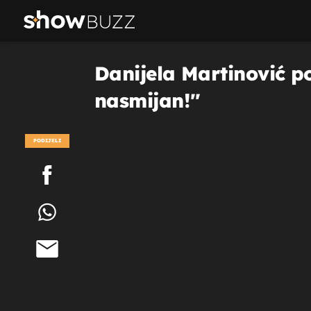
Danijela Martinović p
nasmijan!''
PODIJELI
POGLEDAJ