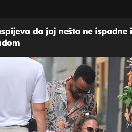
 uspijeva da joj nešto ne ispadn
radom