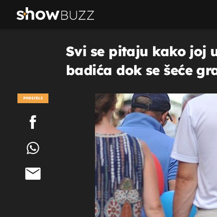
Svi se pitaju kako joj
badića dok se šeće g
PODIJELI
POGLEDAJ