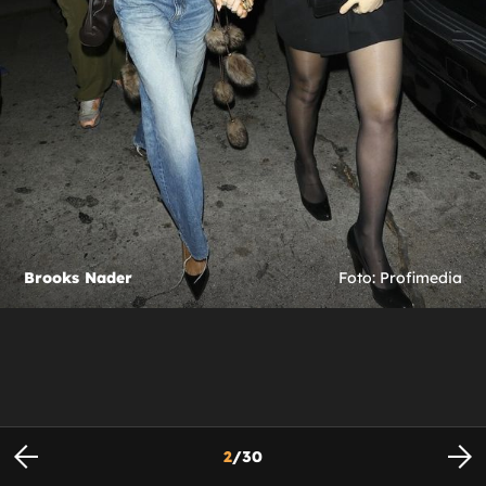
Brooks Nader
Foto: Profimedia
2
/
30